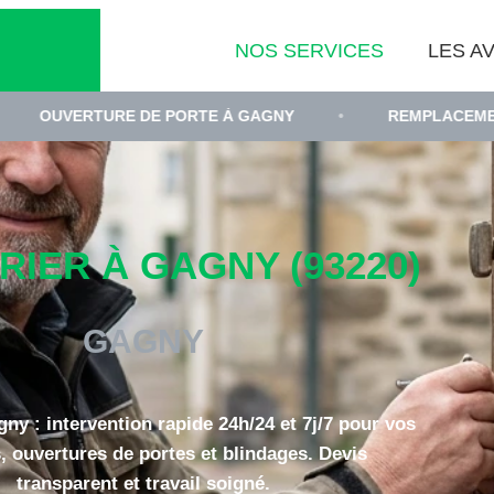
NOS SERVICES
LES AV
URE DE PORTE À GAGNY
•
REMPLACEMENT DE CYLIN
IER À GAGNY (93220)
GAGNY
gny : intervention rapide 24h/24 et 7j/7 pour vos
, ouvertures de portes et blindages. Devis
transparent et travail soigné.