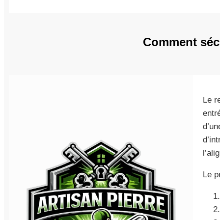
Comment sécu
Le r
entr
d’un
d’in
l’al
Le p