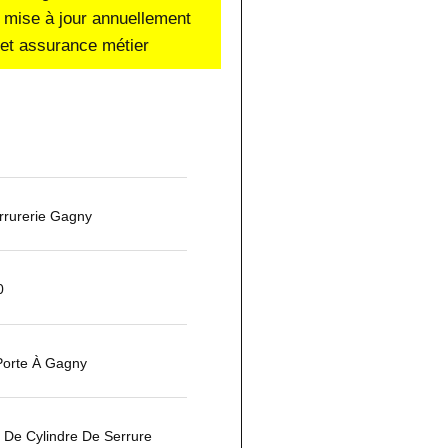
 mise à jour annuellement
e et assurance métier
rurerie Gagny
0
Porte À Gagny
De Cylindre De Serrure