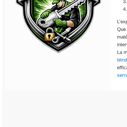
L’ex
Que 
maté
inte
La m
blin
effi
serr