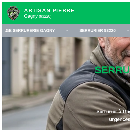
ARTISAN PIERRE
Gagny
(93220)
RERIE GAGNY
•
SERRURIER 93220
•
OUVERT
SERRUR
Serrurier à Ga
urgences