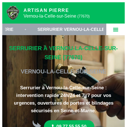
ARTISAN PIERRE
Vernou-la-Celle-sur-Seine
(77670)
•
SERRURIER VERNOU-LA-CELLE-SUR-SEINE
•
SERRURIER À VERNOU-LA-CELLE-SUR-
SEINE (77670)
VERNOU-LA-CELLE-SUR-SEINE
Serrurier à Vernou-la-Celle-sur-Seine :
intervention rapide 24h/24 et 7j/7 pour vos
urgences, ouvertures de portes et blindages
sécurisés en Seine-et-Marne.
09 77 55 55 50