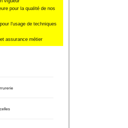
en vigueur
eure pour la qualité de nos
pour l'usage de techniques
e et assurance métier
rurerie
celles