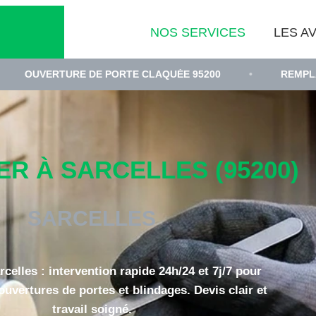
NOS SERVICES
LES AV
URE DE PORTE CLAQUÉE 95200
•
REMPLACEMENT DE 
R À SARCELLES (95200)
SARCELLES
rcelles : intervention rapide 24h/24 et 7j/7 pour
uvertures de portes et blindages. Devis clair et
travail soigné.