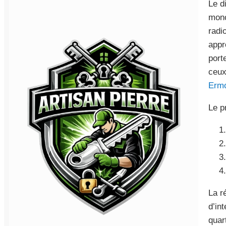
Le d
mono
radi
appr
port
ceux
Erm
Le p
La r
d’in
quar