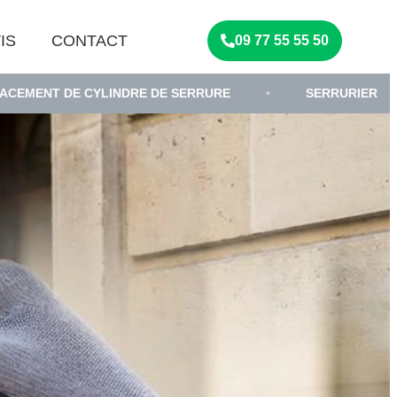
IS
CONTACT
09 77 55 55 50
CYLINDRE DE SERRURE
•
SERRURIER
•
DÉP