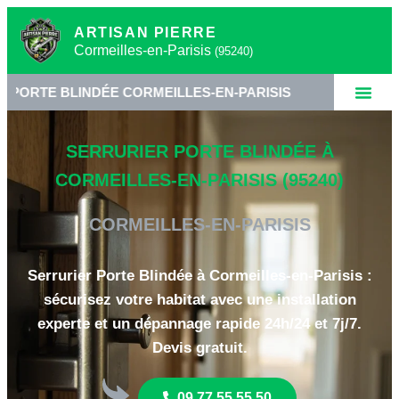
ARTISAN PIERRE
Cormeilles-en-Parisis
(95240)
INDÉE CORMEILLES-EN-PARISIS
•
SERRURIER BLI
SERRURIER PORTE BLINDÉE À
CORMEILLES-EN-PARISIS (95240)
CORMEILLES-EN-PARISIS
Serrurier Porte Blindée à Cormeilles-en-Parisis :
sécurisez votre habitat avec une installation
experte et un dépannage rapide 24h/24 et 7j/7.
Devis gratuit.
09 77 55 55 50