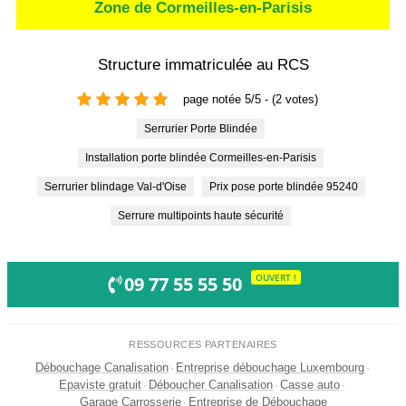
Zone de Cormeilles-en-Parisis
Structure immatriculée au RCS
page notée 5/5 - (2 votes)
Serrurier Porte Blindée
Installation porte blindée Cormeilles-en-Parisis
Serrurier blindage Val-d'Oise
Prix pose porte blindée 95240
Serrure multipoints haute sécurité
OUVERT !
09 77 55 55 50
RESSOURCES PARTENAIRES
Débouchage Canalisation
·
Entreprise débouchage Luxembourg
·
Epaviste gratuit
·
Déboucher Canalisation
·
Casse auto
·
Garage Carrosserie
·
Entreprise de Débouchage