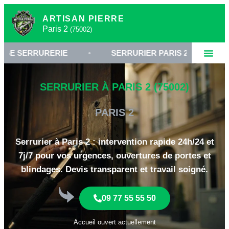
ARTISAN PIERRE
Paris 2
(75002)
ERRURERIE
•
SERRURIER PARIS 2
•
OUVER
SERRURIER À PARIS 2 (75002)
PARIS 2
Serrurier à Paris 2 : intervention rapide 24h/24 et
7j/7 pour vos urgences, ouvertures de portes et
blindages. Devis transparent et travail soigné.
09 77 55 55 50
Accueil ouvert actuellement