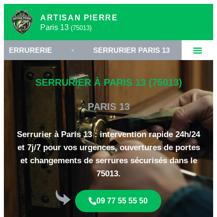
ARTISAN PIERRE
Paris 13
(75013)
RERIE
•
SERRURIER PARIS 13
•
OUVERTUR
SERRURIER À PARIS 13 (75013)
PARIS 13
Serrurier à Paris 13 : intervention rapide 24h/24
et 7j/7 pour vos urgences, ouvertures de portes
et changements de serrures sécurisés dans le
75013.
09 77 55 55 50