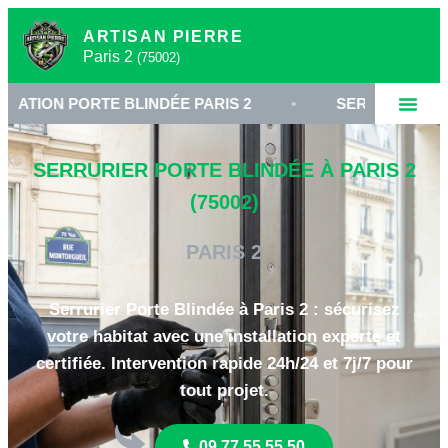
ARTISAN PIERRE
Paris 2
(75002)
ORTE BLINDÉE PARIS 2
•
SERRURERIE HAUTE SÉCU
SERRURIER PORTE BLINDÉE À PARIS 2
(75002)
PARIS 2
Serrurier Porte Blindée à Paris 2 : sécurisez
votre habitat avec une installation experte et
certifiée. Intervention rapide 24h/24 et 7j/7 pour
tout projet.
09 77 55 55 50