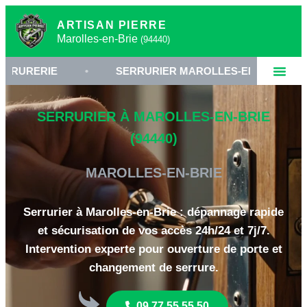
ARTISAN PIERRE
Marolles-en-Brie
(94440)
E
•
SERRURIER MAROLLES-EN-BRIE
•
OU
SERRURIER À MAROLLES-EN-BRIE
(94440)
MAROLLES-EN-BRIE
Serrurier à Marolles-en-Brie : dépannage rapide
et sécurisation de vos accès 24h/24 et 7j/7.
Intervention experte pour ouverture de porte et
changement de serrure.
09 77 55 55 50