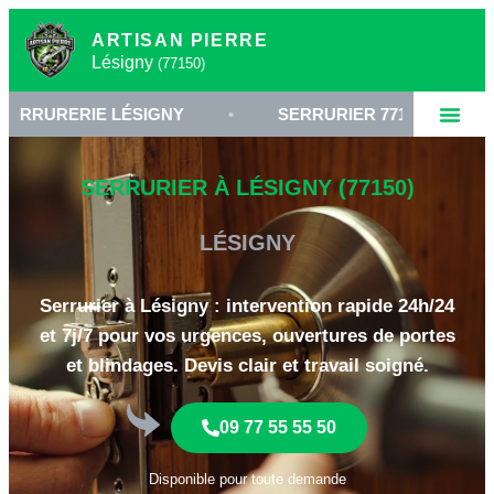
ARTISAN PIERRE
Lésigny
(77150)
RIE LÉSIGNY
•
SERRURIER 77150
•
OUVE
SERRURIER À LÉSIGNY (77150)
LÉSIGNY
Serrurier à Lésigny : intervention rapide 24h/24
et 7j/7 pour vos urgences, ouvertures de portes
et blindages. Devis clair et travail soigné.
09 77 55 55 50
Disponible pour toute demande