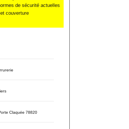
normes de sécurité actuelles
et couverture
rurerie
iers
Porte Claquée 78820