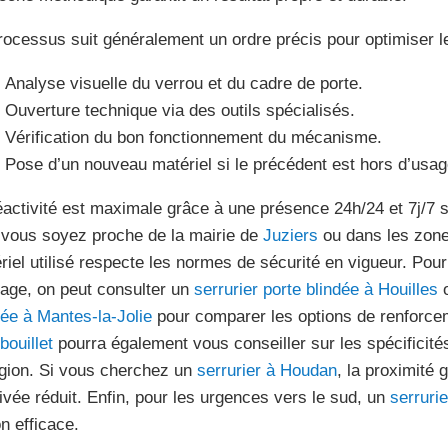
rocessus suit généralement un ordre précis pour optimiser le
Analyse visuelle du verrou et du cadre de porte.
Ouverture technique via des outils spécialisés.
Vérification du bon fonctionnement du mécanisme.
Pose d’un nouveau matériel si le précédent est hors d’usag
éactivité est maximale grâce à une présence 24h/24 et 7j/7 s
vous soyez proche de la mairie de
Juziers
ou dans les zones
riel utilisé respecte les normes de sécurité en vigueur. Pou
dage, on peut consulter un
serrurier porte blindée à Houilles
o
dée à Mantes-la-Jolie
pour comparer les options de renforc
ouillet
pourra également vous conseiller sur les spécificit
égion. Si vous cherchez un
serrurier à Houdan
, la proximité
rivée réduit. Enfin, pour les urgences vers le sud, un
serrurie
on efficace.