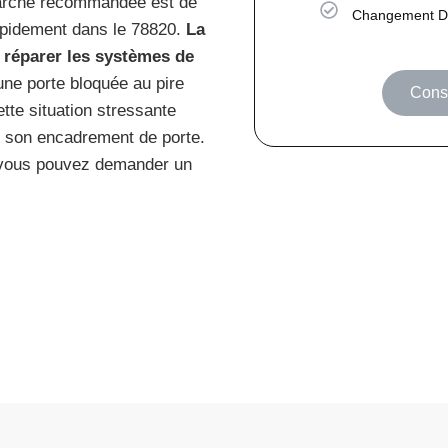
émarche recommandée est de
Changement De
rapidement dans le 78820.
La
et réparer les systèmes de
une porte bloquée au pire
Consu
ette situation stressante
r son encadrement de porte.
 vous pouvez demander un