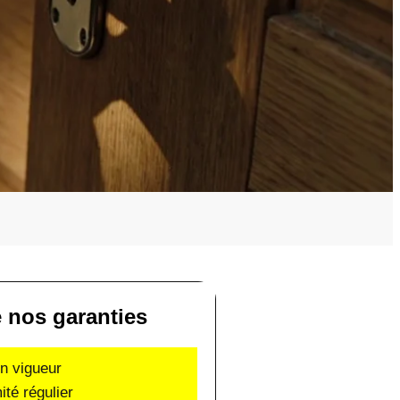
e nos garanties
en vigueur
ité régulier