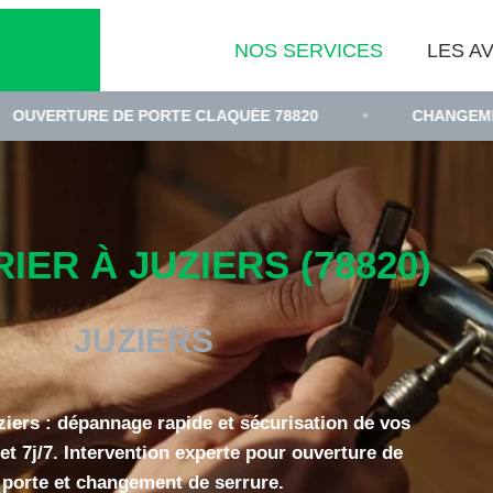
NOS SERVICES
LES AV
E DE PORTE CLAQUÉE 78820
•
CHANGEMENT DE CYLI
IER À JUZIERS (78820)
JUZIERS
ziers : dépannage rapide et sécurisation de vos
et 7j/7. Intervention experte pour ouverture de
porte et changement de serrure.