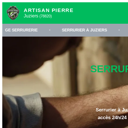
ARTISAN PIERRE
Juziers
(78820)
URERIE
•
SERRURIER À JUZIERS
•
OUVERTUR
SERRUR
Serrurier à Ju
accès 24h/24 