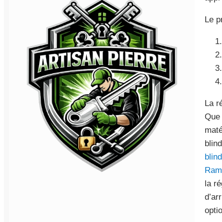
Le p
La r
Que 
maté
blin
blin
Ramb
la r
d’ar
opti