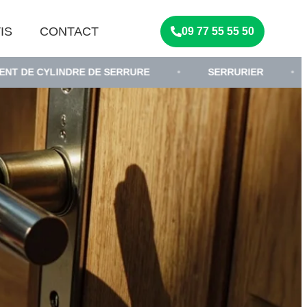
IS
CONTACT
09 77 55 55 50
NDRE DE SERRURE
•
SERRURIER
•
DÉPANNA