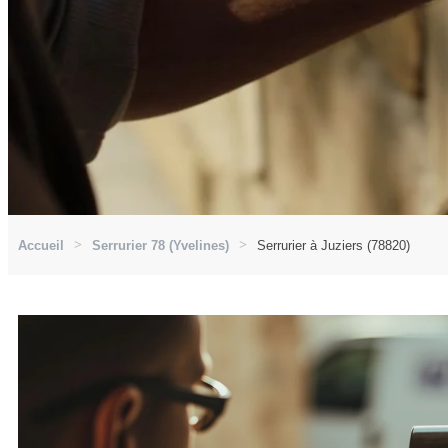
Accueil
Serrurier 78 (Yvelines)
Serrurier à Juziers (78820)