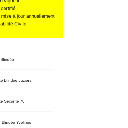
en vigueur
certifié
 mise à jour annuellement
ilité Civile
 Blindée
rte Blindée Juziers
te Sécurité 78
e Blindée Yvelines