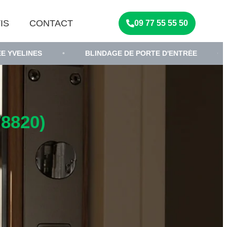
IS
CONTACT
09 77 55 55 50
•
BLINDAGE DE PORTE D'ENTRÉE
•
SERRURI
8820)