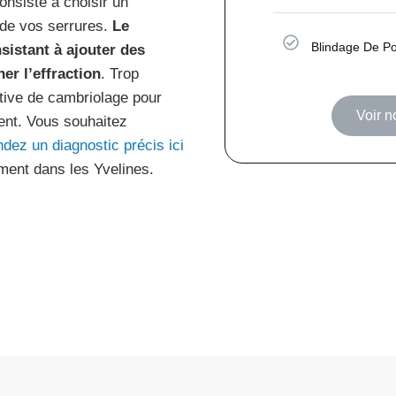
nsiste à choisir un
é de vos serrures.
Le
Blindage De Po
sistant à ajouter des
er l’effraction
. Trop
ative de cambriolage pour
Voir n
ment. Vous souhaitez
ez un diagnostic précis ici
ement dans les Yvelines.