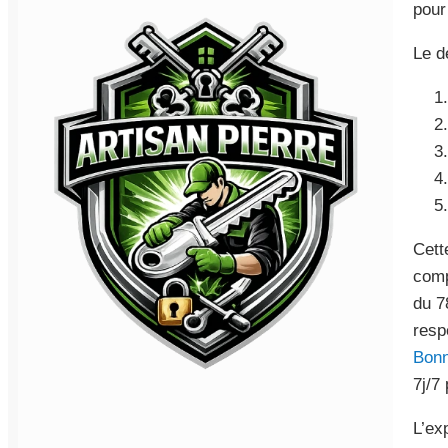
pour
Le d
Cett
comp
du 7
resp
Bonn
7j/7
L’ex