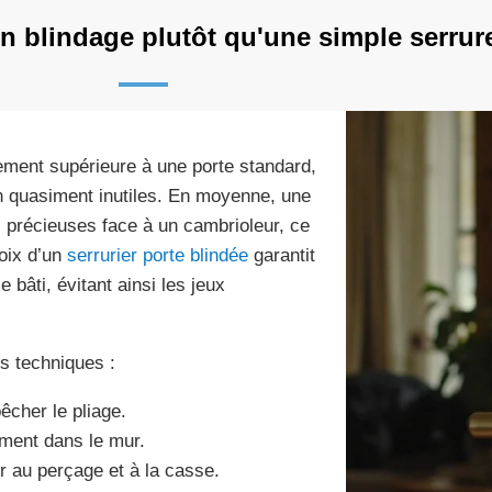
n blindage plutôt qu'une simple serrur
ement supérieure à une porte standard,
n quasiment inutiles. En moyenne, une
s précieuses face à un cambrioleur, ce
hoix d’un
serrurier porte blindée
garantit
 bâti, évitant ainsi les jeux
ers techniques :
êcher le pliage.
ément dans le mur.
er au perçage et à la casse.