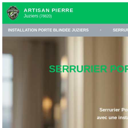
ARTISAN PIERRE
Juziers
(78820)
ATION PORTE BLINDÉE JUZIERS
•
SERRURERIE HAUTE
SERRURIER POR
Serrurier Po
avec une insta