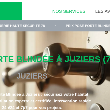
NOS SERVICES
LES AV
 SÉCURITÉ 78
•
PRIX POSE PORTE BLINDÉE YVELINES
TE BLINDÉE À JUZIERS (7
JUZIERS
rte Blindée à Juziers : sécurisez votre habitat
llation experte et certifiée. Intervention rapide
24h/24 et 7j/7 pour vos projets.