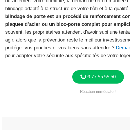
durablement votre domicile, la démarche recommandée co
blindage adapté à la structure de votre bâti et à la qualit
blindage de porte est un procédé de renforcement con
plaques d’acier ou un bloc-porte complet pour empêch
souvent, les propriétaires attendent d’avoir subi une tent
agir, alors que la prévention reste le meilleur investisse
protéger vos proches et vos biens sans attendre ?
Demand
pour adapter votre sécurité aux spécificités de votre log
09 77 55 55 50
Réaction immédiate !