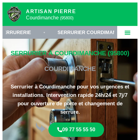
ARTISAN PIERRE
Courdimanche
(95800)
ERIE
•
SERRURIER COURDIMANCHE
•
CH
SERRURIER À COURDIMANCHE (95800)
COURDIMANCHE
Serrurier à Courdimanche pour vos urgences et
installations. Intervention rapide 24h/24 et 7j/7
pour ouverture de porte et changement de
serrure.
09 77 55 55 50