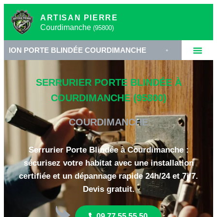
ARTISAN PIERRE
Courdimanche
(95800)
RTE BLINDÉE COURDIMANCHE
•
SERRURIER 95800
SERRURIER PORTE BLINDÉE À
COURDIMANCHE (95800)
COURDIMANCHE
Serrurier Porte Blindée à Courdimanche :
sécurisez votre habitat avec une installation
certifiée et un dépannage rapide 24h/24 et 7j/7.
Devis gratuit.
09 77 55 55 50