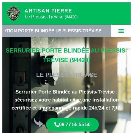
ARTISAN PIERRE
Le Plessis-Trévise
(94420)
ORTE BLINDÉE LE PLESSIS-TRÉVISE
•
SERRURIER 
SERRURIER PORTE BLINDÉE AU PLESSIS-
TRÉVISE (94420)
LE PLESSIS-TRÉVISE
Serrurier Porte Blindée au Plessis-Trévise :
sécurisez votre habitat avec une installation
certifiée et un dépannage rapide 24h/24 et 7j/7.
09 77 55 55 50