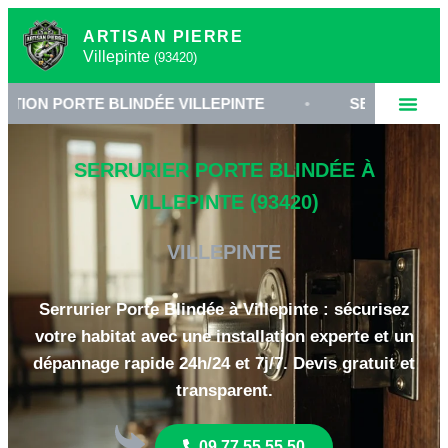
ARTISAN PIERRE
Villepinte
(93420)
RTE BLINDÉE VILLEPINTE
•
SERRURIER 93420
•
SERRURIER PORTE BLINDÉE À
VILLEPINTE (93420)
VILLEPINTE
Serrurier Porte Blindée à Villepinte : sécurisez
votre habitat avec une installation experte et un
dépannage rapide 24h/24 et 7j/7. Devis gratuit et
transparent.
09 77 55 55 50