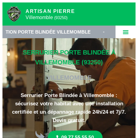
ARTISAN PIERRE
Villemomble
(93250)
ORTE BLINDÉE VILLEMOMBLE
•
SERRURERIE HAUTE
SERRURIER PORTE BLINDÉE À
VILLEMOMBLE (93250)
VILLEMOMBLE
Serrurier Porte Blindée à Villemomble :
sécurisez votre habitat avec une installation
certifiée et un dépannage rapide 24h/24 et 7j/7.
Devis gratuit.
09 77 55 55 50