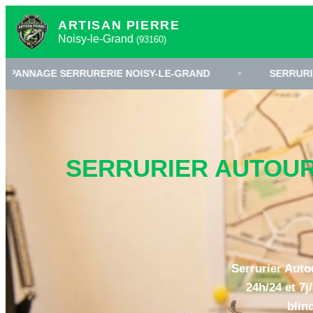
ARTISAN PIERRE
Noisy-le-Grand
(93160)
RURERIE NOISY-LE-GRAND
•
SERRURIER 93160
•
SERRURIER AUTOUR 
Serrurier Auto
24h/24 et 7j
blin