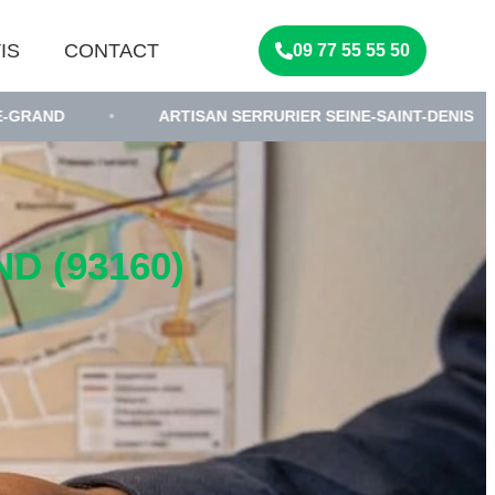
IS
CONTACT
09 77 55 55 50
ARTISAN SERRURIER SEINE-SAINT-DENIS
•
SERRU
D (93160)