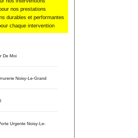
ur nos interventions
pour nos prestations
ons durables et performantes
our chaque intervention
ur De Moi
rurerie Noisy-Le-Grand
0
orte Urgente Noisy-Le-