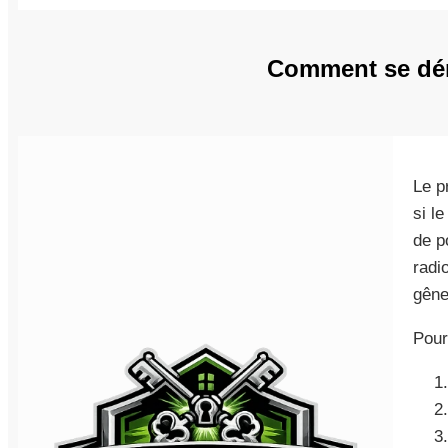
Comment se dér
Le p
si l
de p
radi
gêne
Pour