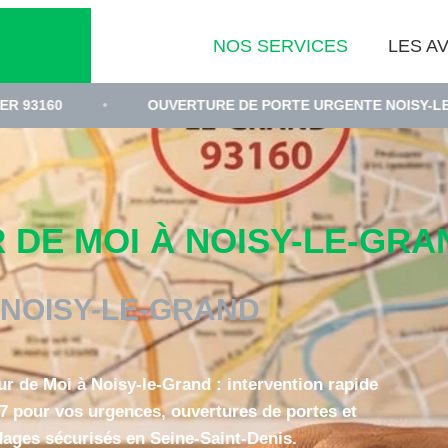
NOS SERVICES
LES AV
OUVERTURE DE PORTE URGENTE NOISY-LE-GRAND
•
DE MOI À NOISY-LE-GRAN
NOISY-LE-GRAND
ur de Moi à Noisy-le-Grand : intervention rapide
/7 pour vos urgences, ouvertures de portes et
dages sécurisés en Seine-Saint-Denis.