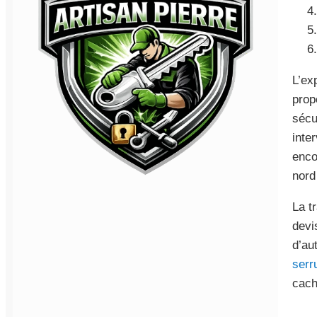
L’ex
prop
sécu
inte
enco
nord
La t
devi
d’au
serr
cach