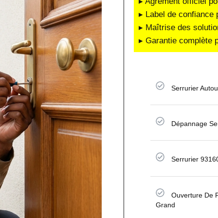
▸ Agrément officiel po
▸ Label de confiance 
▸ Maîtrise des soluti
▸ Garantie complète p
Serrurier Auto
Dépannage Ser
Serrurier 9316
Ouverture De P
Grand