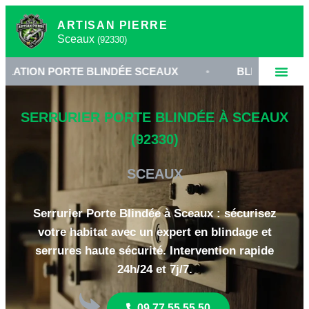
ARTISAN PIERRE
Sceaux
(92330)
 PORTE BLINDÉE SCEAUX
•
BLINDAGE DE PORTE 92
SERRURIER PORTE BLINDÉE À SCEAUX
(92330)
SCEAUX
Serrurier Porte Blindée à Sceaux : sécurisez
votre habitat avec un expert en blindage et
serrures haute sécurité. Intervention rapide
24h/24 et 7j/7.
09 77 55 55 50