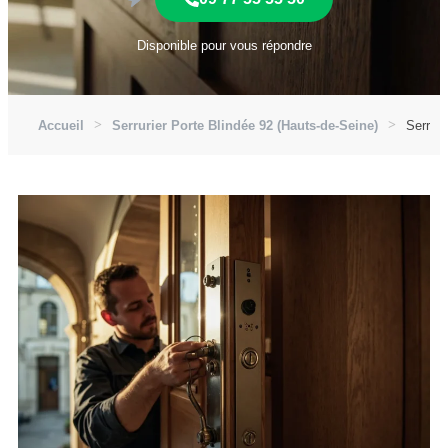
Disponible pour vous répondre
Accueil
Serrurier Porte Blindée 92 (Hauts-de-Seine)
Serruri