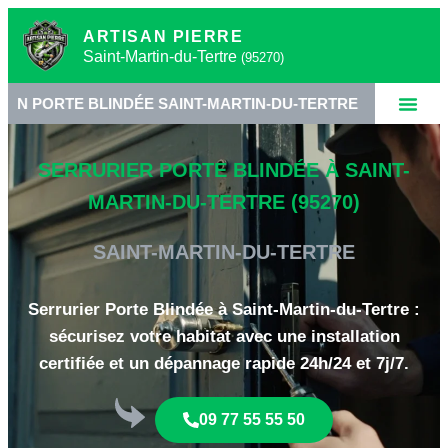
ARTISAN PIERRE
Saint-Martin-du-Tertre
(95270)
BLINDÉE SAINT-MARTIN-DU-TERTRE
•
SERRURERIE
SERRURIER PORTE BLINDÉE À SAINT-
MARTIN-DU-TERTRE (95270)
SAINT-MARTIN-DU-TERTRE
Serrurier Porte Blindée à Saint-Martin-du-Tertre :
sécurisez votre habitat avec une installation
certifiée et un dépannage rapide 24h/24 et 7j/7.
09 77 55 55 50