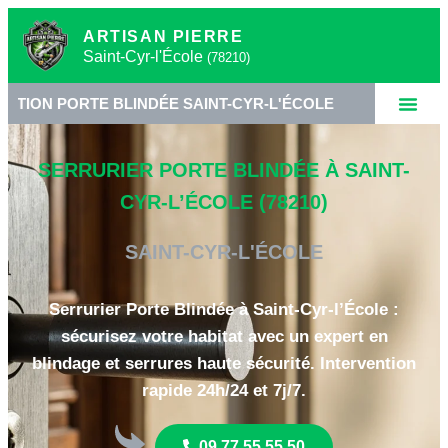
ARTISAN PIERRE
Saint-Cyr-l'École
(78210)
RTE BLINDÉE SAINT-CYR-L'ÉCOLE
•
SERRURERIE H
SERRURIER PORTE BLINDÉE À SAINT-
CYR-L’ÉCOLE (78210)
SAINT-CYR-L'ÉCOLE
Serrurier Porte Blindée à Saint-Cyr-l’École :
sécurisez votre habitat avec un expert en
blindage et serrures haute sécurité. Intervention
rapide 24h/24 et 7j/7.
09 77 55 55 50