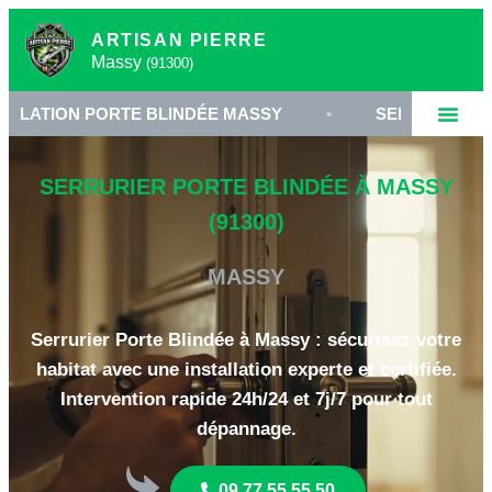
ARTISAN PIERRE
Massy
(91300)
N PORTE BLINDÉE MASSY
•
SERRURIER 91300 MAS
SERRURIER PORTE BLINDÉE À MASSY
(91300)
MASSY
Serrurier Porte Blindée à Massy : sécurisez votre
habitat avec une installation experte et certifiée.
Intervention rapide 24h/24 et 7j/7 pour tout
dépannage.
09 77 55 55 50