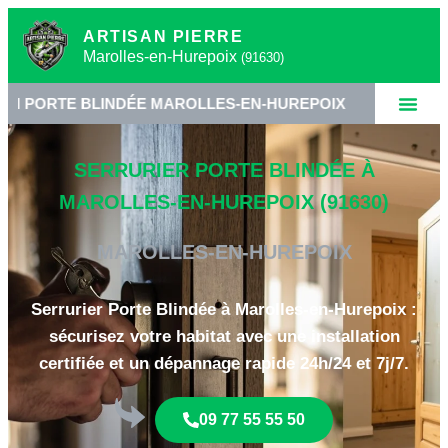
ARTISAN PIERRE
Marolles-en-Hurepoix
(91630)
 BLINDÉE MAROLLES-EN-HUREPOIX
•
SERRURERIE
SERRURIER PORTE BLINDÉE À
MAROLLES-EN-HUREPOIX (91630)
MAROLLES-EN-HUREPOIX
Serrurier Porte Blindée à Marolles-en-Hurepoix :
sécurisez votre habitat avec une installation
certifiée et un dépannage rapide 24h/24 et 7j/7.
09 77 55 55 50