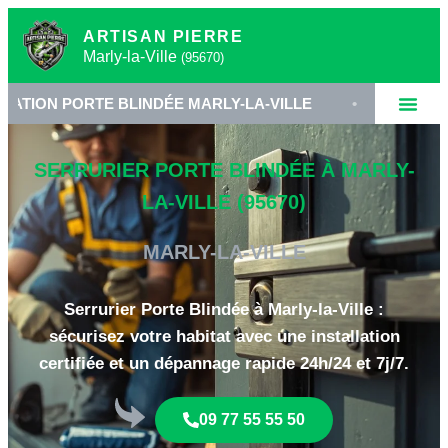
ARTISAN PIERRE
Marly-la-Ville
(95670)
ORTE BLINDÉE MARLY-LA-VILLE
•
SERRURERIE HAU
SERRURIER PORTE BLINDÉE À MARLY-
LA-VILLE (95670)
MARLY-LA-VILLE
Serrurier Porte Blindée à Marly-la-Ville :
sécurisez votre habitat avec une installation
certifiée et un dépannage rapide 24h/24 et 7j/7.
09 77 55 55 50