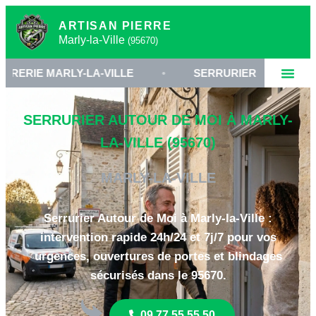
ARTISAN PIERRE
Marly-la-Ville
(95670)
LY-LA-VILLE
•
SERRURIER VAL-D'OISE 95670
SERRURIER AUTOUR DE MOI À MARLY-
LA-VILLE (95670)
MARLY-LA-VILLE
Serrurier Autour de Moi à Marly-la-Ville :
intervention rapide 24h/24 et 7j/7 pour vos
urgences, ouvertures de portes et blindages
sécurisés dans le 95670.
09 77 55 55 50