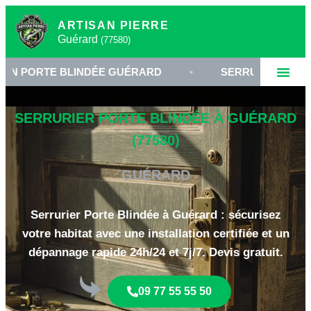
ARTISAN PIERRE
Guérard
(77580)
E BLINDÉE GUÉRARD
•
SERRURERIE HAUTE SÉCURI
SERRURIER PORTE BLINDÉE À GUÉRARD
(77580)
GUÉRARD
Serrurier Porte Blindée à Guérard : sécurisez
votre habitat avec une installation certifiée et un
dépannage rapide 24h/24 et 7j/7. Devis gratuit.
09 77 55 55 50