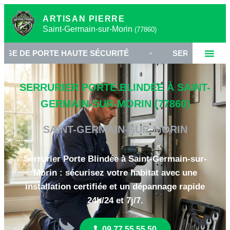
ARTISAN PIERRE
Saint-Germain-sur-Morin
(77860)
ORTE HAUTE SÉCURITÉ
•
SERRURIER SAINT-GERM
SERRURIER PORTE BLINDÉE À SAINT-
GERMAIN-SUR-MORIN (77860)
SAINT-GERMAIN-SUR-MORIN
Serrurier Porte Blindée à Saint-Germain-sur-
Morin : sécurisez votre habitat avec une
installation certifiée et un dépannage rapide
24h/24 et 7j/7.
09 77 55 55 50