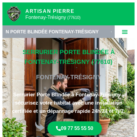
ARTISAN PIERRE
Fontenay-Trésigny
(77610)
 BLINDÉE FONTENAY-TRÉSIGNY
•
SERRURERIE HAU
SERRURIER PORTE BLINDÉE À
FONTENAY-TRÉSIGNY (77610)
FONTENAY-TRÉSIGNY
Serrurier Porte Blindée à Fontenay-Trésigny :
sécurisez votre habitat avec une installation
certifiée et un dépannage rapide 24h/24 et 7j/7.
09 77 55 55 50