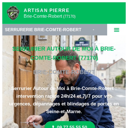
ARTISAN PIERRE
Brie-Comte-Robert
(77170)
IE BRIE-COMTE-ROBERT
•
SERRURIER 77170
SERRURIER AUTOUR DE MOI À BRIE-
COMTE-ROBERT (77170)
BRIE-COMTE-ROBERT
Serrurier Autour de Moi à Brie-Comte-Robert :
intervention rapide 24h/24 et 7j/7 pour vos
urgences, dépannages et blindages de portes en
Seine-et-Marne.
09 77 55 55 50