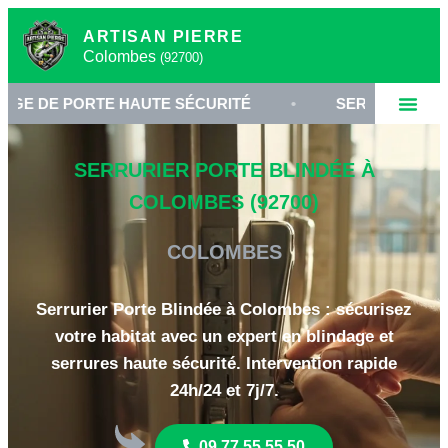
ARTISAN PIERRE
Colombes
(92700)
PORTE HAUTE SÉCURITÉ
•
SERRURIER À COLOMBES
SERRURIER PORTE BLINDÉE À
COLOMBES (92700)
COLOMBES
Serrurier Porte Blindée à Colombes : sécurisez
votre habitat avec un expert en blindage et
serrures haute sécurité. Intervention rapide
24h/24 et 7j/7.
09 77 55 55 50