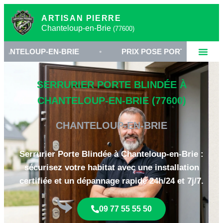
ARTISAN PIERRE
Chanteloup-en-Brie
(77600)
-EN-BRIE
•
PRIX POSE PORTE BLINDÉE SEINE-ET
SERRURIER PORTE BLINDÉE À
CHANTELOUP-EN-BRIE (77600)
CHANTELOUP-EN-BRIE
Serrurier Porte Blindée à Chanteloup-en-Brie :
sécurisez votre habitat avec une installation
certifiée et un dépannage rapide 24h/24 et 7j/7.
09 77 55 55 50