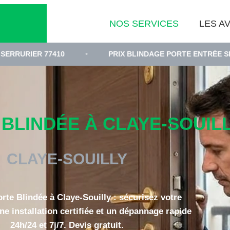
NOS SERVICES
LES AV
7410
•
PRIX BLINDAGE PORTE ENTRÉE SEINE-ET-MAR
LINDÉE À CLAYE-SOUILLY
CLAYE-SOUILLY
orte Blindée à Claye-Souilly : sécurisez votre
ne installation certifiée et un dépannage rapide
24h/24 et 7j/7. Devis gratuit.