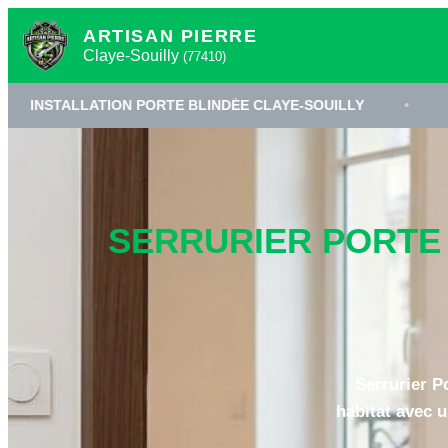
ARTISAN PIERRE
Claye-Souilly
(77410)
TION PORTE BLINDÉE CLAYE-SOUILLY
•
SERRURIER 7
SERRURIER PORTE B
Serrurier P
habitat avec u