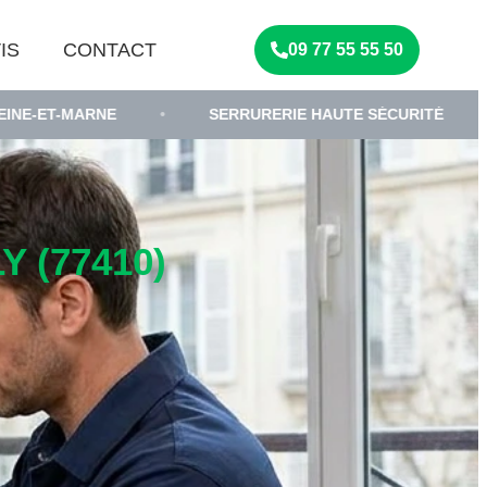
IS
CONTACT
09 77 55 55 50
NE
•
SERRURERIE HAUTE SÉCURITÉ
•
SERRUR
 (77410)