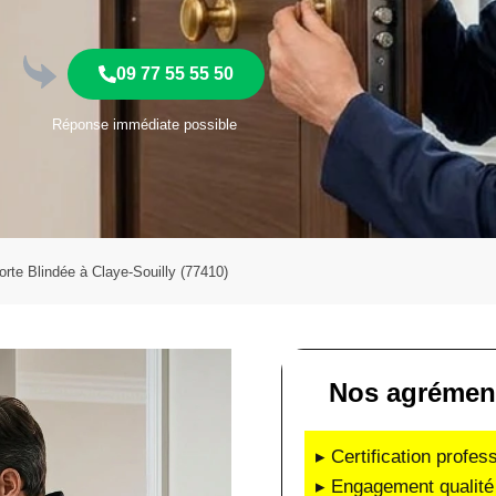
09 77 55 55 50
Réponse immédiate possible
orte Blindée à Claye-Souilly (77410)
Nos agrément
▸ Certification profes
▸ Engagement qualité 