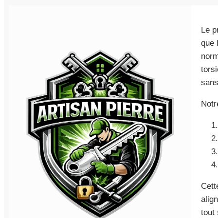
Le p
que 
norm
tors
sans
Notr
Cett
alig
tout