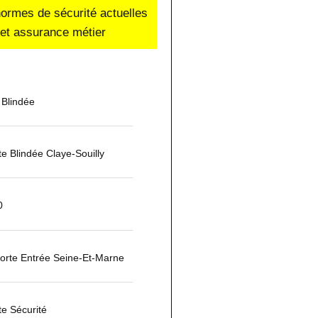
normes de sécurité actuelles
e et assurance métier
 Blindée
rte Blindée Claye-Souilly
0
Porte Entrée Seine-Et-Marne
te Sécurité