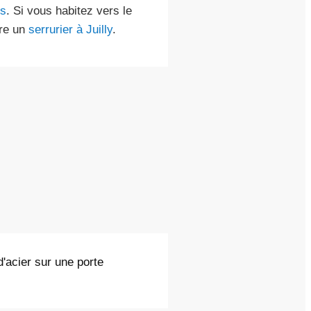
rs
. Si vous habitez vers le
re un
serrurier à Juilly
.
d'acier sur une porte