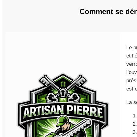
Comment se déro
Le p
et l’
verr
l’ouv
prés
est 
La s