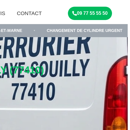
IS
CONTACT
09 77 55 55 50
•
CHANGEMENT DE CYLINDRE URGENT
•
SERR
 (77410)