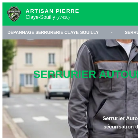
ARTISAN PIERRE
Claye-Souilly
(77410)
E SERRURERIE CLAYE-SOUILLY
•
SERRURIER 77410
SERRURIER AUTOUR 
Serrurier Auto
sécurisation d