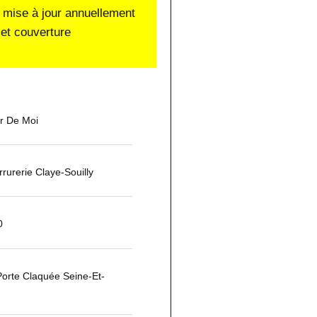
 mise à jour annuellement
et couverture
ur De Moi
urerie Claye-Souilly
0
orte Claquée Seine-Et-