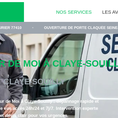
NOS SERVICES
LES AV
•
OUVERTURE DE PORTE CLAQUÉE SEINE-ET-MARNE
DE MOI À CLAYE-SOUILLY
CLAYE-SOUILLY
ur de Moi à Claye-Souilly : dépannage rapide et
e vos accès 24h/24 et 7j/7. Intervention experte
et devis clair pour vos urgences.