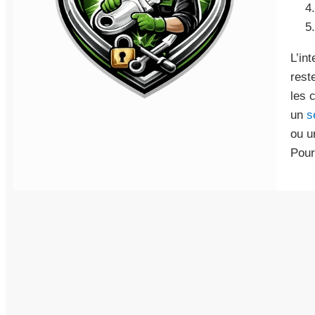
L’in
rest
les 
un
s
ou 
Pour