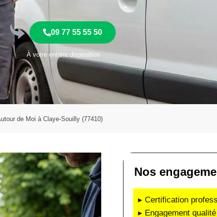
09 77 55 55 50
À votre entière disposition
Autour de Moi à Claye-Souilly (77410)
Nos engagement
▸ Certification profes
▸ Engagement qualité 