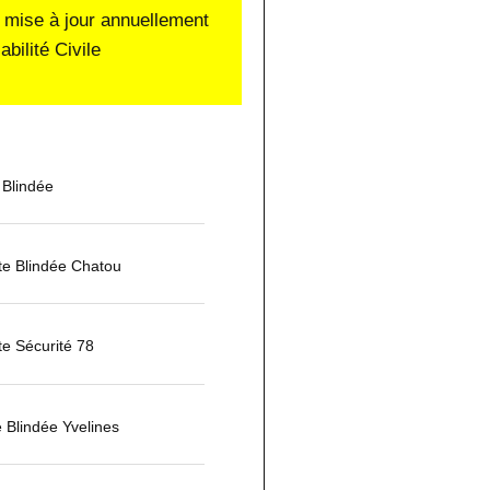
 mise à jour annuellement
ilité Civile
 Blindée
rte Blindée Chatou
te Sécurité 78
e Blindée Yvelines