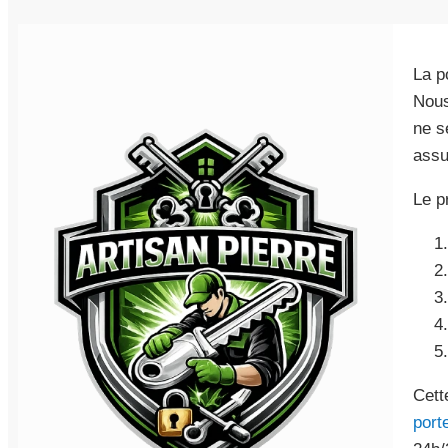
La p
Nous
ne s
assu
Le p
Cett
port