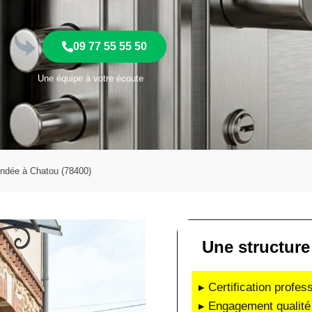
09 77 55 55 50
Une équipe à votre écoute
lindée à Chatou (78400)
Une structure 
▸ Certification profes
▸ Engagement qualité 