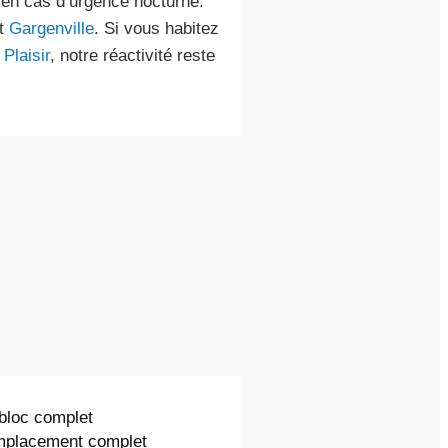
 en cas d’urgence nocturne.
t
Gargenville
. Si vous habitez
Plaisir
, notre réactivité reste
 bloc complet
emplacement complet