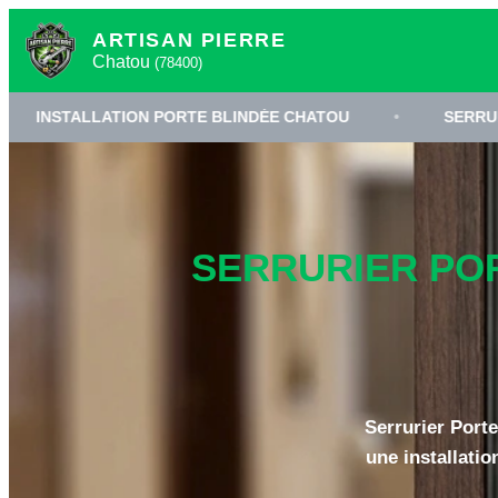
ARTISAN PIERRE
Chatou
(78400)
ATION PORTE BLINDÉE CHATOU
•
SERRURERIE HAUTE 
SERRURIER POR
Serrurier Porte
une installatio