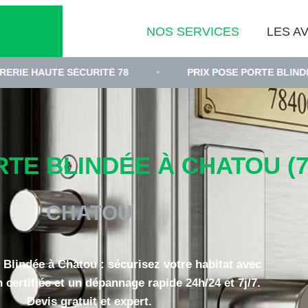
NOS SERVICES
LES AV
SÉCURITÉ 78
•
PRIX POSE PORTE BLINDÉE YVELINES
TE BLINDÉE À CHATOU (7
CHATOU
 Blindée à Chatou : sécurisez votre habitat avec
n certifiée et un dépannage rapide 24h/24 et 7j/7.
Devis gratuit et expert.