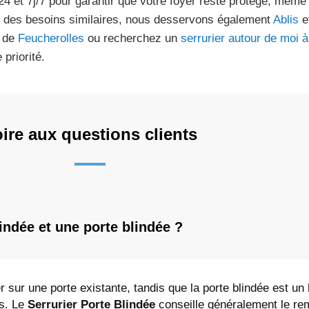
24 et 7j/7 pour garantir que votre foyer reste protégé, même
 des besoins similaires, nous desservons également
Ablis
e
 de
Feucherolles
ou recherchez un
serrurier autour de moi à 
 priorité.
ire aux questions clients
lindée et une porte blindée ?
r sur une porte existante, tandis que la porte blindée est un
ts. Le
Serrurier Porte Blindée
conseille généralement le r