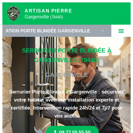
ARTISAN PIERRE
Gargenville
(78440)
ORTE BLINDÉE GARGENVILLE
•
SERRURIER 78440
SERRURIER PORTE BLINDÉE À
GARGENVILLE (78440)
GARGENVILLE
Serrurier Porte Blindée à Gargenville : sécurisez
votre habitat avec une installation experte et
certifiée. Intervention rapide 24h/24 et 7j/7 pour
vos accès.
09 77 55 55 50