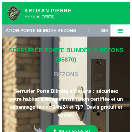
ARTISAN PIERRE
Bezons
(95870)
PORTE BLINDÉE BEZONS
•
SERRURERIE HAUTE SÉC
SERRURIER PORTE BLINDÉE À BEZONS
(95870)
BEZONS
Serrurier Porte Blindée à Bezons : sécurisez
votre habitat avec une installation certifiée et un
dépannage rapide 24h/24 et 7j/7. Devis gratuit et
expert.
09 77 55 55 50