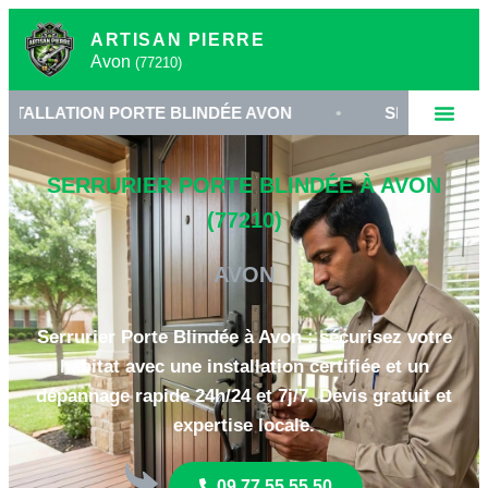
ARTISAN PIERRE
Avon
(77210)
ION PORTE BLINDÉE AVON
•
SERRURIER 77210
SERRURIER PORTE BLINDÉE À AVON
(77210)
AVON
Serrurier Porte Blindée à Avon : sécurisez votre
habitat avec une installation certifiée et un
dépannage rapide 24h/24 et 7j/7. Devis gratuit et
expertise locale.
09 77 55 55 50