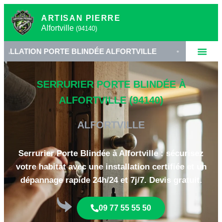
ARTISAN PIERRE
Alfortville
(94140)
ON PORTE BLINDÉE ALFORTVILLE
•
SERRURIER 941
SERRURIER PORTE BLINDÉE À
ALFORTVILLE (94140)
ALFORTVILLE
Serrurier Porte Blindée à Alfortville : sécurisez
votre habitat avec une installation certifiée et un
dépannage rapide 24h/24 et 7j/7. Devis gratuit.
09 77 55 55 50