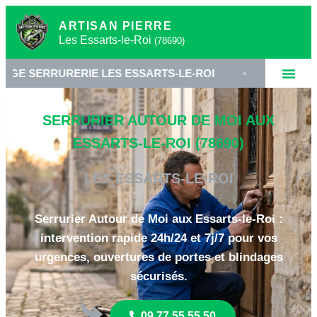
ARTISAN PIERRE
Les Essarts-le-Roi
(78690)
RERIE LES ESSARTS-LE-ROI
•
SERRURIER 78690
SERRURIER AUTOUR DE MOI AUX
ESSARTS-LE-ROI (78690)
LES ESSARTS-LE-ROI
Serrurier Autour de Moi aux Essarts-le-Roi :
intervention rapide 24h/24 et 7j/7 pour vos
urgences, ouvertures de portes et blindages
sécurisés.
09 77 55 55 50