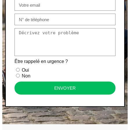
Être rappelé en urgence ?
Oui
Non
ENVOYER