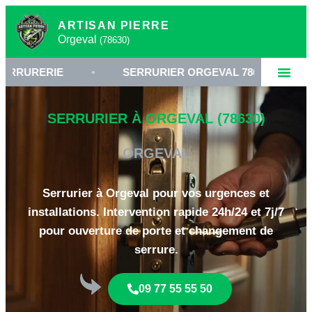
ARTISAN PIERRE
Orgeval
(78630)
RIE
•
SERRURIER ORGEVAL 78630
•
OUVE
SERRURIER À ORGEVAL (78630)
ORGEVAL
Serrurier à Orgeval pour vos urgences et
installations. Intervention rapide 24h/24 et 7j/7
pour ouverture de porte et changement de
serrure.
09 77 55 55 50