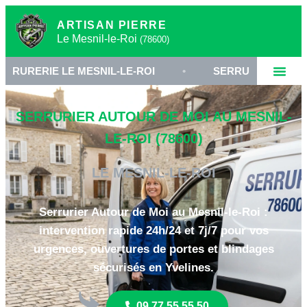
ARTISAN PIERRE
Le Mesnil-le-Roi
(78600)
E MESNIL-LE-ROI
•
SERRURIER 78600 YVELINES
SERRURIER AUTOUR DE MOI AU MESNIL-
LE-ROI (78600)
LE MESNIL-LE-ROI
Serrurier Autour de Moi au Mesnil-le-Roi :
intervention rapide 24h/24 et 7j/7 pour vos
urgences, ouvertures de portes et blindages
sécurisés en Yvelines.
09 77 55 55 50