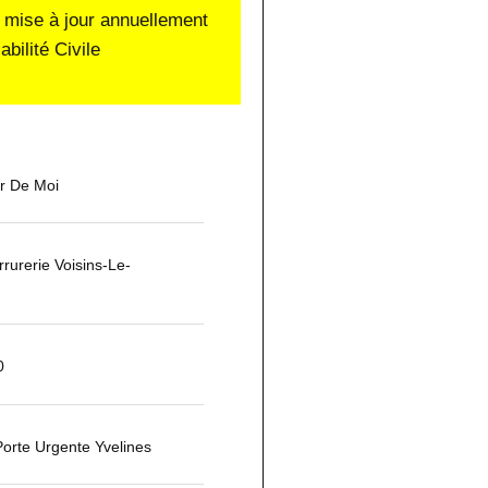
 mise à jour annuellement
ilité Civile
ur De Moi
urerie Voisins-Le-
0
orte Urgente Yvelines