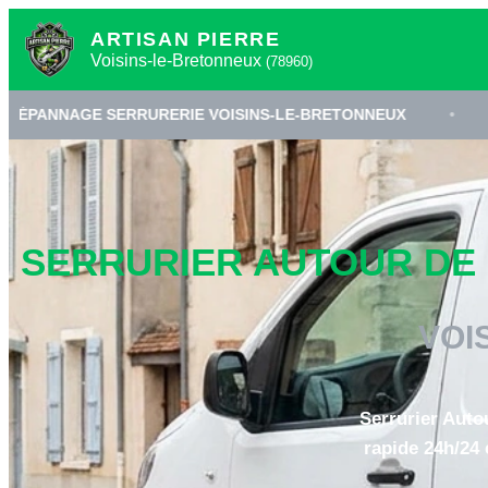
ARTISAN PIERRE
Voisins-le-Bretonneux
(78960)
ERRURERIE VOISINS-LE-BRETONNEUX
•
SERRURIER 7
SERRURIER AUTOUR DE M
VOI
Serrurier Auto
rapide 24h/24 