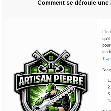
Comment se déroule une i
L’in
qu’i
pour
les 
Trap
Notr