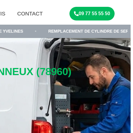
IS
CONTACT
09 77 55 55 50
•
REMPLACEMENT DE CYLINDRE DE SERRURE
•
NEUX (78960)