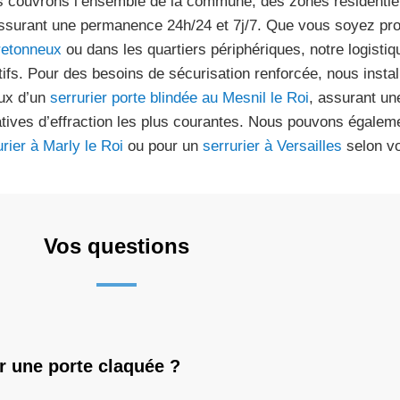
 couvrons l’ensemble de la commune, des zones résidentiell
ssurant une permanence 24h/24 et 7j/7. Que vous soyez pro
retonneux
ou dans les quartiers périphériques, notre logisti
tifs. Pour des besoins de sécurisation renforcée, nous insta
ux d’un
serrurier porte blindée au Mesnil le Roi
, assurant un
atives d’effraction les plus courantes. Nous pouvons égaleme
urier à Marly le Roi
ou pour un
serrurier à Versailles
selon vo
Vos questions
r une porte claquée ?