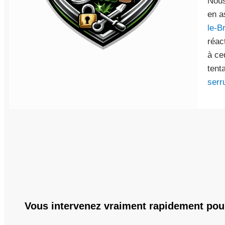
Nous
en a
le-B
réac
à ce
tent
serr
Vous intervenez vraiment rapidement pou