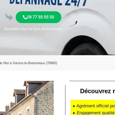
09 77 55 55 50
Disponible tous les jours de la semaine
 de Moi à Voisins-le-Bretonneux (78960)
Découvrez n
▸ Agrément officiel po
▸ Engagement qualité 