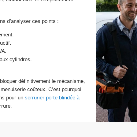
s d’analyser ces points :
ement.
uctif.
VA.
ux cylindres.
bloquer définitivement le mécanisme,
e menuiserie coûteux. C’est pourquoi
ons pour un
serrurier porte blindée à
rrure.