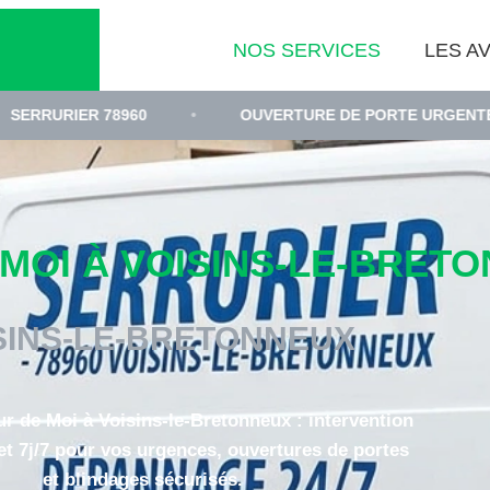
NOS SERVICES
LES AV
8960
•
OUVERTURE DE PORTE URGENTE YVELINES
OI À VOISINS-LE-BRETON
SINS-LE-BRETONNEUX
ur de Moi à Voisins-le-Bretonneux : intervention
et 7j/7 pour vos urgences, ouvertures de portes
et blindages sécurisés.