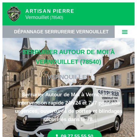
ARTISAN PIERRE
Vernouillet
(78540)
ANNAGE SERRURERIE VERNOUILLET
•
SERRURIER 
SERRURIER AUTOUR DE MOI À
VERNOUILLET (78540)
VERNOUILLET
Serrurier Autour de Moi à Vernouillet :
intervention rapide 24h/24 et 7j/7 pour vos
urgences, ouvertures de portes et blindages
sécurisés dans le 78.
09 77 55 55 50