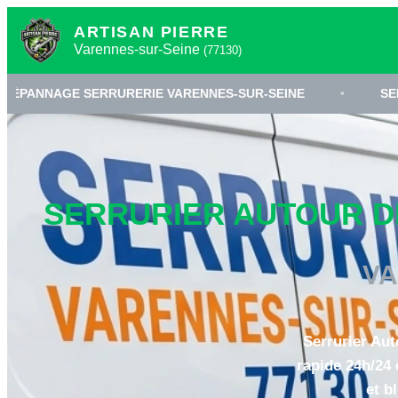
ARTISAN PIERRE
Varennes-sur-Seine
(77130)
RRURERIE VARENNES-SUR-SEINE
•
SERRURIER 77130
SERRURIER AUTOUR DE
VA
Serrurier Aut
rapide 24h/24 
et b