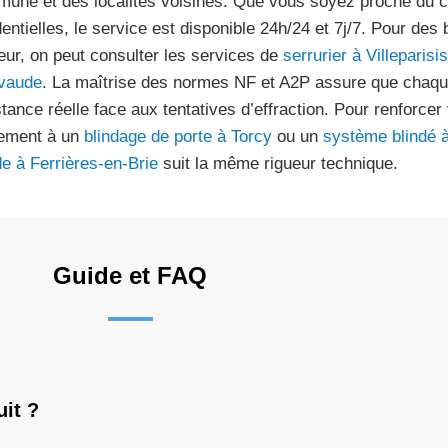
une et des localités voisines. Que vous soyez proche du c
dentielles, le service est disponible 24h/24 et 7j/7. Pour des
eur, on peut consulter les services de
serrurier à Villeparisis
evaude
. La maîtrise des normes NF et A2P assure que chaque 
stance réelle face aux tentatives d’effraction. Pour renforcer
ement à un
blindage de porte à Torcy
ou un
système blindé à
de à Ferrières-en-Brie
suit la même rigueur technique.
Guide et FAQ
uit ?