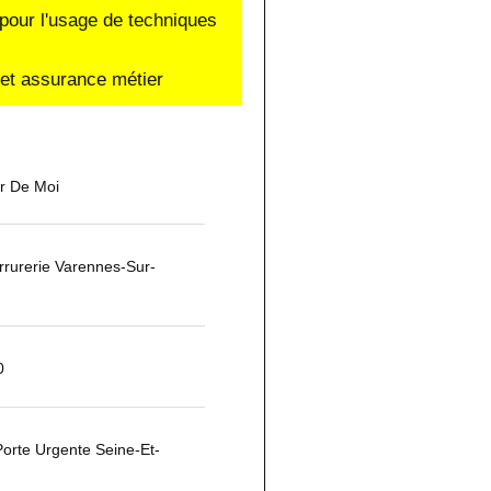
pour l'usage de techniques
e et assurance métier
ur De Moi
rurerie Varennes-Sur-
0
orte Urgente Seine-Et-