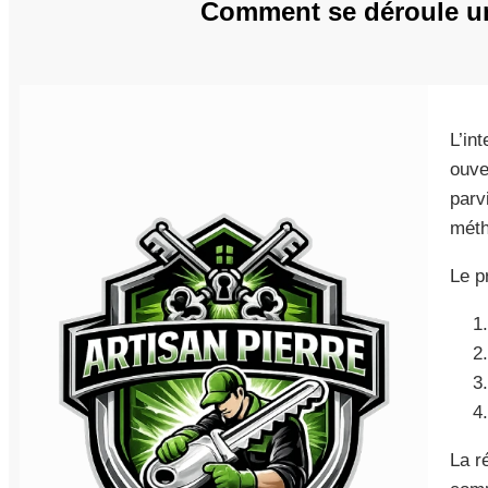
Comment se déroule un
L’in
ouve
parv
méth
Le p
La r