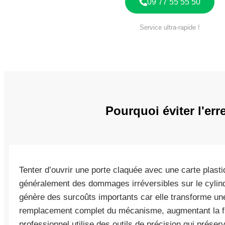
09 77 55 55 50
Service ultra-rapide !
Pourquoi éviter l'err
Tenter d’ouvrir une porte claquée avec une carte plast
généralement des dommages irréversibles sur le cylindr
génère des surcoûts importants car elle transforme un
remplacement complet du mécanisme, augmentant la f
professionnel utilise des outils de précision qui préserve