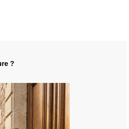
ure ?