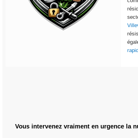
comm
rési
sect
Vill
rési
égal
rapi
Vous intervenez vraiment en urgence la n