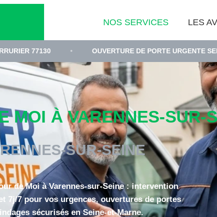
NOS SERVICES
LES AV
•
OUVERTURE DE PORTE URGENTE SEINE-ET-MARNE
 MOI À VARENNES-SUR-SE
RENNES-SUR-SEINE
our de Moi à Varennes-sur-Seine : intervention
et 7j/7 pour vos urgences, ouvertures de portes
lindages sécurisés en Seine-et-Marne.