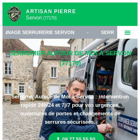
ARTISAN PIERRE
Servon
(77170)
ERRURERIE SERVON
•
SERRURIER 77170
•
SERRURIER AUTOUR DE MOI À SERVON
(77170)
SERVON
Serrurier Autour de Moi à Servon : intervention
rapide 24h/24 et 7j/7 pour vos urgences,
ouvertures de portes et changements de
serrures sécurisées.
09 77 55 55 50