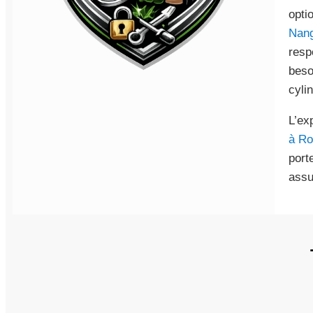
opti
Nang
resp
beso
cyli
L’ex
à Ro
port
assu