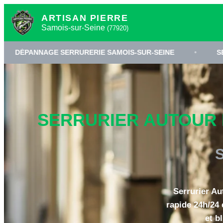
ARTISAN PIERRE
Samois-sur-Seine
(77920)
GE SERRURERIE SAMOIS-SUR-SEINE
•
SERRURIER 77
SERRURIER AUTOUR D
Serrurier Au
rapide 24h/24 
et b