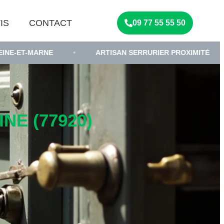
IS
CONTACT
09 77 55 55 50
NE
•
ARTISAN SERRURIER PROXIMITÉ
•
SERR
NE (77920)