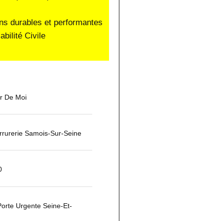
ons durables et performantes
ilité Civile
ur De Moi
rurerie Samois-Sur-Seine
0
orte Urgente Seine-Et-