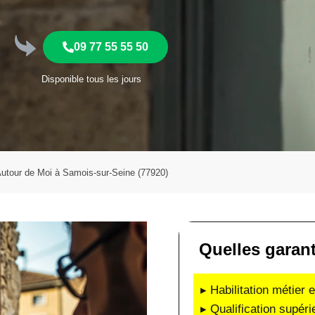
09 77 55 55 50
Disponible tous les jours
 Autour de Moi à Samois-sur-Seine (77920)
Quelles garan
▸ Habilitation métier 
▸ Qualification supéri