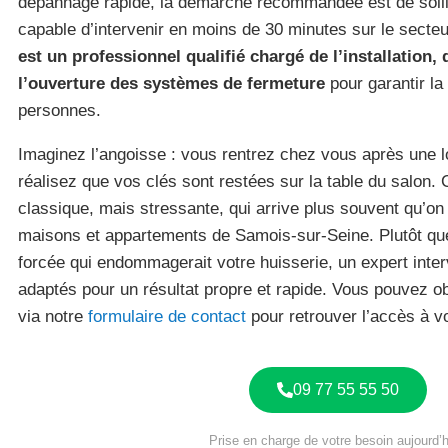
dépannage rapide, la démarche recommandée est de sollici
capable d’intervenir en moins de 30 minutes sur le secte
est un professionnel qualifié chargé de l’installation, 
l’ouverture des systèmes de fermeture
pour garantir la
personnes.
Imaginez l’angoisse : vous rentrez chez vous après une l
réalisez que vos clés sont restées sur la table du salon. 
classique, mais stressante, qui arrive plus souvent qu’on
maisons et appartements de Samois-sur-Seine. Plutôt que
forcée qui endommagerait votre huisserie, un expert inter
adaptés pour un résultat propre et rapide. Vous pouvez o
via notre
formulaire de contact
pour retrouver l’accès à vo
09 77 55 55 50
Prise en charge de votre besoin aujourd’h