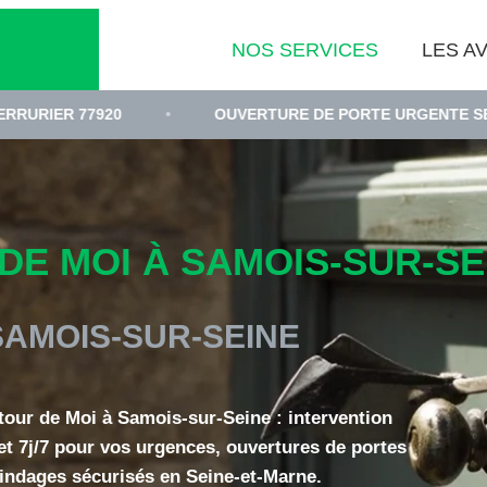
NOS SERVICES
LES AV
920
•
OUVERTURE DE PORTE URGENTE SEINE-ET-MAR
E MOI À SAMOIS-SUR-SEI
SAMOIS-SUR-SEINE
tour de Moi à Samois-sur-Seine : intervention
et 7j/7 pour vos urgences, ouvertures de portes
lindages sécurisés en Seine-et-Marne.