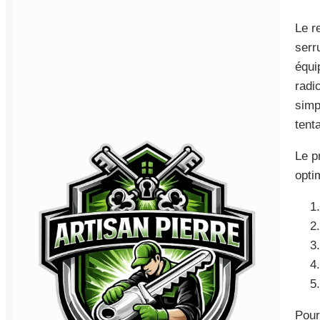
Le r
serr
équi
radi
simp
tenta
Le p
opti
Pour