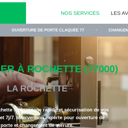
NOS SERVICES
LES AV
RTURE DE PORTE CLAQUÉE 77
•
CHANGEMENT DE CY
ER À ROCHETTE (77000)
LA ROCHETTE
chette : dépannage rapide et sécurisation de vos
et 7j/7. Intervention experte pour ouverture de
porte et changement de serrure.