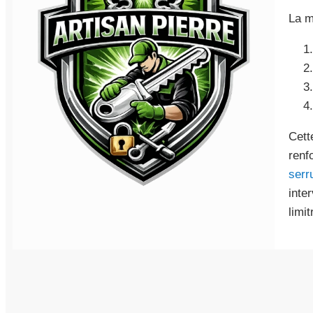
La m
Cett
renf
serr
inte
limi