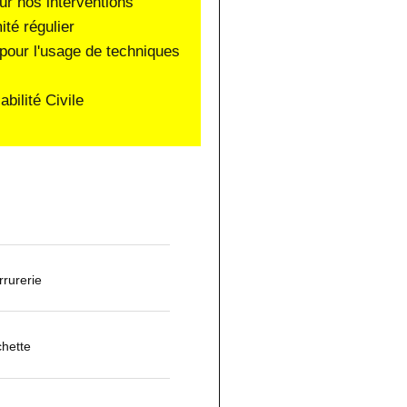
ur nos interventions
ité régulier
pour l'usage de techniques
ilité Civile
rurerie
chette