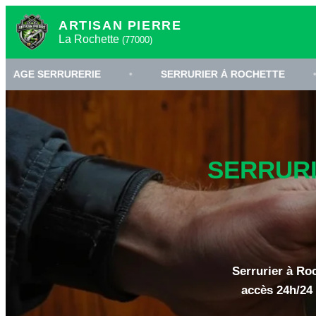
ARTISAN PIERRE
La Rochette
(77000)
RURERIE
•
SERRURIER À ROCHETTE
•
OUVE
SERRURI
Serrurier à Ro
accès 24h/24 