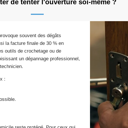
ter de tenter l'ouverture soi-même ?
 provoque souvent des dégâts
i la facture finale de 30 % en
es outils de crochetage ou de
hoisissant un dépannage professionnel,
 technicien.
x :
ossible.
micile reste protégé. Pour ceux qui