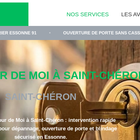
NOS SERVICES
LES AV
1
•
OUVERTURE DE PORTE SANS CASSE SAINT-CHÉRO
 DE MOI À SAINT-CHÉRON
SAINT-CHÉRON
our de Moi à Saint-Chéron : intervention rapide
 pour dépannage, ouverture de porte et blindage
sécurisé en Essonne.