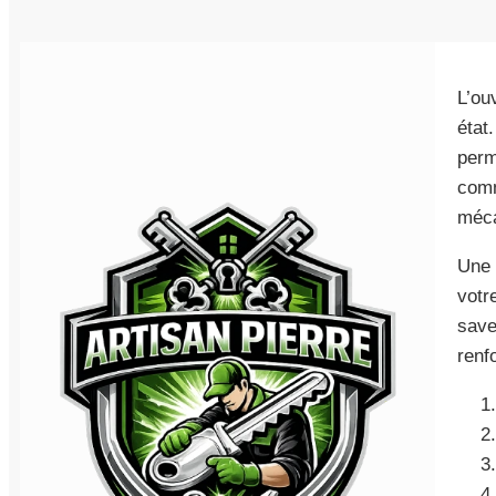
L’ou
état
perm
comm
méca
Une 
votr
save
renf