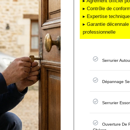
▸ Agrément officiel po
▸ Contrôle de conform
▸ Expertise technique
▸ Garantie décennale 
professionnelle
Serrurier Auto
Dépannage Ser
Serrurier Esso
Ouverture De P
Chéron