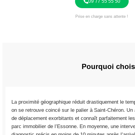
09 77 55 55 50
Prise en charge sans attente !
Pourquoi chois
La proximité géographique réduit drastiquement le temp
on se retrouve coincé sur le palier à Saint-Chéron. Un a
de déplacement exorbitants et connaît parfaitement les
parc immobilier de l’Essonne. En moyenne, une interve
diagnostic précis en moins de 10 minutes après l’arriv