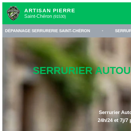
ARTISAN PIERRE
Saint-Chéron
(91530)
SERRURERIE SAINT-CHÉRON
•
SERRURIER ESSONNE 9
SERRURIER AUTOUR
Serrurier Aut
24h/24 et 7j/7