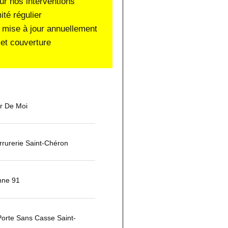
ur nos interventions
ité régulier
 mise à jour annuellement
et couverture
ur De Moi
rurerie Saint-Chéron
nne 91
orte Sans Casse Saint-