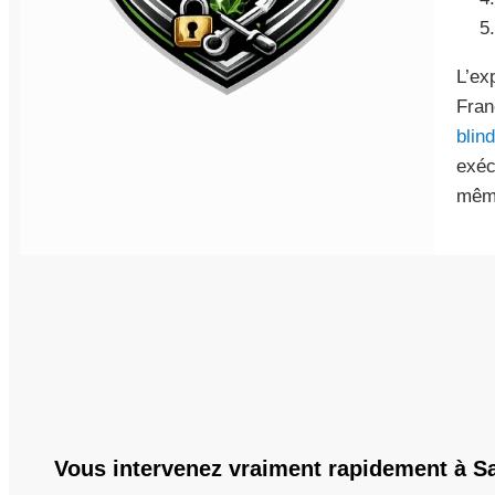
L’ex
Fran
blin
exéc
même
Vous intervenez vraiment rapidement à S