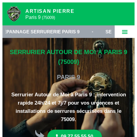
ARTISAN PIERRE
Paris 9
(75009)
GE SERRURERIE PARIS 9
•
SERRURIER 75009
SERRURIER AUTOUR DE MOI À PARIS 9
(75009)
PARIS 9
Serrurier Autour de Moi à Paris 9 : intervention
rapide 24h/24 et 7j/7 pour vos urgences et
installations de serrures sécurisées dans le
75009.
09 77 55 55 50