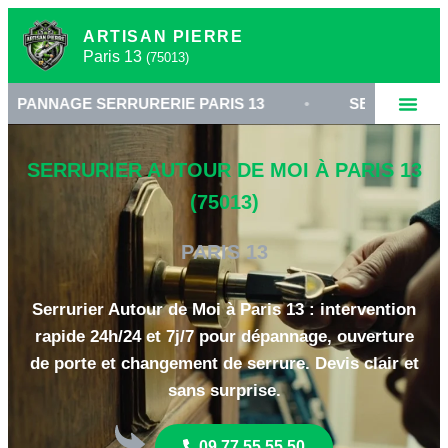
ARTISAN PIERRE
Paris 13
(75013)
E SERRURERIE PARIS 13
•
SERRURIER 75013
SERRURIER AUTOUR DE MOI À PARIS 13
(75013)
PARIS 13
Serrurier Autour de Moi à Paris 13 : intervention
rapide 24h/24 et 7j/7 pour dépannage, ouverture
de porte et changement de serrure. Devis clair et
sans surprise.
09 77 55 55 50