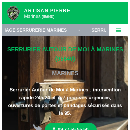
ARTISAN PIERRE
Marines
(95640)
RRURERIE MARINES
•
SERRURIER VAL-D'OISE 95
SERRURIER AUTOUR DE MOI À MARINES
(95640)
MARINES
Serrurier Autour de Moi à Marines : intervention
rapide 24h/24 et 7j/7 pour vos urgences,
ouvertures de portes et blindages sécurisés dans
le 95.
09 77 55 55 50